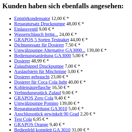
Kunden haben sich ebenfalls angesehen:
Entstörkondensator
12,00 € *
Reparatursatz Druckpumpe
48,00 € *
Einlassventil
9,00 € *
Wasserschlauch fertig...
24,00 € *
GRAPOS 5 Sorten Testpaket
44,00 € *
Dichtungssatz für Dosierer
7,50 € *
Umwälzpumpe Alternative GA3000...
139,00 € *
Bedienungsanleitung GA3000
5,00 € *
Dosierer
48,99 € *
Zulaufnippel Druckpumpe
7,00 € *
Auslaufstern für Mischrinne
3,00 € *
Dosierer gebraucht
23,00 € *
Dosierer für Coca Cola light
40,00 € *
Kohlensäureflasche
16,50 € *
Verbindungsstück Zulauf
9,00 € *
GRAPOS Zero Cola
9,40 € *
Umwälzpumpe Pomino
139,00 € *
Reparaturanleitung GA3010
5,00 € *
Anschlussstück gewinkelt 90 Grad
2,20 € *
Test Cola
6,95 € *
GRAPOS Orange
9,40 € *
Bedienfeld komplett GA 3010
31,00 € *