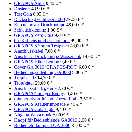
GRAPOS Apfel
9,40 € *
Dosierer
48,99 € *
Test Cola
6,95 € *
Rückschlagventil GA 3000
29,00 € *
Reparatursatz Druckpumpe
48,00 € *
Schlauchklemme
1,00 € *
GRAPOS Zero Cola
9,40 € *
6 x Kohlensäureflaschen im...
99,00 € *
GRAPOS 5 Sorten Testpaket
44,00 € *
Anschlusskabel
7,00 € *
Anschluss Druckpumpe Wassertank
14,00 € *
GRAPOS Bitter Lemon
9,40 € *
Cover GA 3010 'GRAPOS-ROT'
6,00 € *
Bedienungsanleitung GA3000
5,00 € *
Tropfschale
14,50 € *
Tropfgitter
29,00 € *
Anschlussstück gerade
2,20 € *
GRAPOS Contiger Energy
9,40 € *
minipom4you Johannisbeere Light
7,60 € *
GRAPOS Kräuterlimonade
9,40 € *
GRAPOS Cola Light
9,40 € *
Abgang Wassertank
5,00 € *
Knopf für Bedienblende GA3010
2,00 € *
Bedienfeld komplett GA 3000
31,00 € *