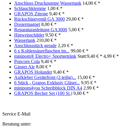
Anschluss Druckpumpe Wassertank
14,00 € *
Schlauchklemme
1,00 € *
GRAPOS Zitrone
9,40 € *
Rückschlagventil GA 3000
29,00 € *
Dosiermagnet
8,00 € *
Reparaturanleitung GA3000
5,00 € *
Hinweisschilder
9,50 € *
Wassertank
210,00 € *
Anschlussstück gerade
2,20 € *
6 x Kohlensäureflaschen im...
99,00 € *
minipom® Electro+ Sportgetränk
Statt:9,40 € *
4,99 € *
Popcorn Cola
9,40 € *
Ginger Ale
8,00 € *
GRAPOS Holunder
9,40 € *
Aufkleber Gerätefront (2-teilig)...
15,00 € *
6 Stück - Grapos Exklusiv Gläser...
9,95 € *
minipom4you Schreibblock DIN A4
2,99 € *
GRAPOS Becher Set (100 St.)
9,00 € *
Service E-Mail
Beratung unter: