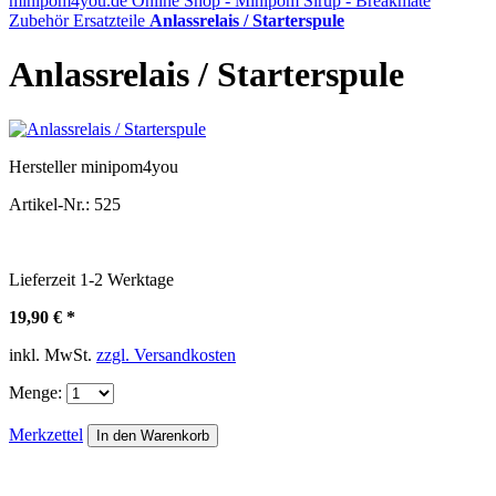
minipom4you.de Online Shop - Minipom Sirup - Breakmate
Zubehör
Ersatzteile
Anlassrelais / Starterspule
Anlassrelais / Starterspule
Hersteller
minipom4you
Artikel-Nr.:
525
Lieferzeit
1-2
Werktage
19,90 € *
inkl. MwSt.
zzgl. Versandkosten
Menge:
Merkzettel