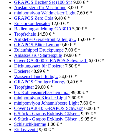
GRAPOS Becher Set (100 St.)
9,00 € *
Auslaufstern für Mischrinne
3,00 € *
minipom4you Waldmeister Light
7,60 € *
GRAPOS Zero Cola
9,40 € *
Entstörkondensator
12,00 € *
Bedienungsanleitung GA3010
5,00 € *
Tropfschale
14,50 € *
Aufkleber Gerätefront (2-teilig)...
15,00 € *
GRAPOS Bitter Lemon
9,40 € *
Zulaufnippel Druckpumpe
7,00 € *
Anlassrelais / Starterspule
19,90 € *
Cover GA 3000 'GRAPOS-Schwarz 1'
6,00 € *
Dichtungssatz für Dosierer
7,50 € *
Dosierer
48,99 € *
Wasserschlauch fertig...
24,00 € *
GRAPOS Contiger Energy
9,40 € *
Tropfgitter
29,00 € *
6 x Kohlensäureflaschen im...
99,00 € *
minipom4you Kirsche Light
7,60 € *
minipom4you Johannisbeere Light
7,60 € *
Cover GA3010 'GRAPOS-Schwarz'
6,00 € *
6 Stück - Grapos Exklusiv Gläser...
9,95 € *
6 Stück - Grapos Exklusiv Gläser...
9,95 € *
Schlauchklemme
1,00 € *
Einlassventil
9,00 € *