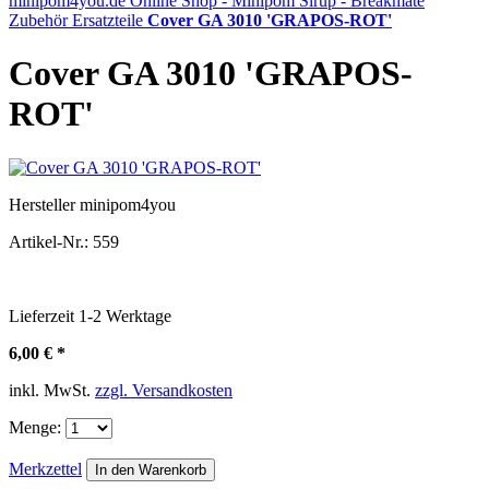
minipom4you.de Online Shop - Minipom Sirup - Breakmate
Zubehör
Ersatzteile
Cover GA 3010 'GRAPOS-ROT'
Cover GA 3010 'GRAPOS-
ROT'
Hersteller
minipom4you
Artikel-Nr.:
559
Lieferzeit
1-2
Werktage
6,00 € *
inkl. MwSt.
zzgl. Versandkosten
Menge:
Merkzettel