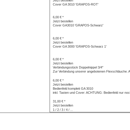
Jetzt bestellen
Cover GA 3010 'GRAPOS-ROT'
6,00 € *
Jetzt bestellen
Cover GA3010 'GRAPOS-Schwarz'
6,00 € *
Jetzt bestellen
Cover GA 3000 'GRAPOS-Schwarz 1'
6,00 € *
Jetzt bestellen
Verbindungsstück Doppelnippel 3/4"
Zur Verbindung unserer angebotenen Flexschläuche. 
6,00 € *
Jetzt bestellen
Bedienfeld komplett GA 3010
inkl. Tasten und Cover: ACHTUNG: Bedienfeld nur noch
31,00 € *
Jetzt bestellen
1
/
2
/
3
/
4
/
...