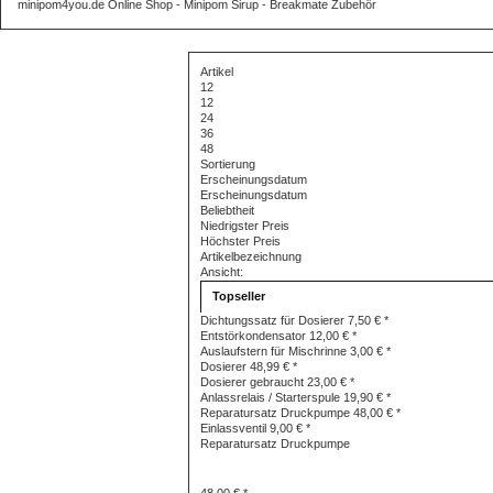
minipom4you.de Online Shop - Minipom Sirup - Breakmate
Zubehör
Artikel
12
12
24
36
48
Sortierung
Erscheinungsdatum
Erscheinungsdatum
Beliebtheit
Niedrigster Preis
Höchster Preis
Artikelbezeichnung
Ansicht:
Topseller
Dichtungssatz für Dosierer
7,50 € *
Entstörkondensator
12,00 € *
Auslaufstern für Mischrinne
3,00 € *
Dosierer
48,99 € *
Dosierer gebraucht
23,00 € *
Anlassrelais / Starterspule
19,90 € *
Reparatursatz Druckpumpe
48,00 € *
Einlassventil
9,00 € *
Reparatursatz Druckpumpe
48,00 € *