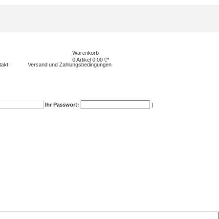
Warenkorb
0
Artikel 0,00 €*
takt
Versand und Zahlungsbedingungen
Ihr Passwort:
|