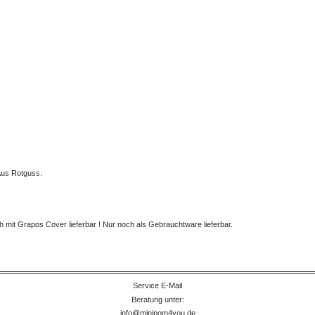
Aus Rotguss.
 mit Grapos Cover lieferbar ! Nur noch als Gebrauchtware lieferbar.
Service E-Mail
Beratung unter:
info@minipom4you.de