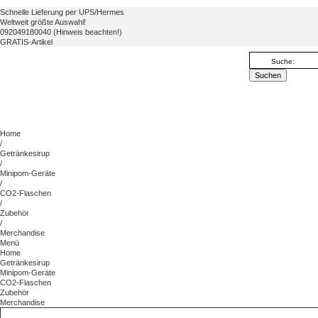
Schnelle Lieferung per UPS/Hermes
Weltweit größte Auswahl!
092049180040 (Hinweis beachten!)
GRATIS-Artikel
Home
/
Getränkesirup
/
Minipom-Geräte
/
CO2-Flaschen
/
Zubehör
/
Merchandise
Menü
Home
Getränkesirup
Minipom-Geräte
CO2-Flaschen
Zubehör
Merchandise