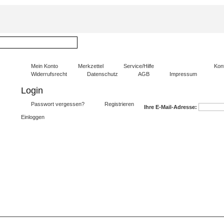
Mein Konto
Merkzettel
Service/Hilfe
Kon
Widerrufsrecht
Datenschutz
AGB
Impressum
Login
Passwort vergessen?
Registrieren
Ihre E-Mail-Adresse:
Einloggen