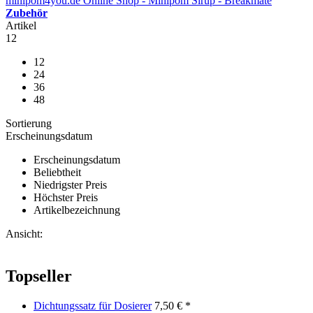
minipom4you.de Online Shop - Minipom Sirup - Breakmate
Zubehör
Artikel
12
12
24
36
48
Sortierung
Erscheinungsdatum
Erscheinungsdatum
Beliebtheit
Niedrigster Preis
Höchster Preis
Artikelbezeichnung
Ansicht:
Topseller
Dichtungssatz für Dosierer
7,50 € *