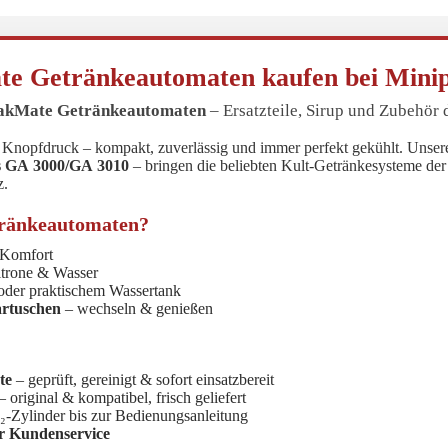
e Getränkeautomaten kaufen bei Min
akMate Getränkeautomaten
– Ersatzteile, Sirup und Zubehör 
f Knopfdruck – kompakt, zuverlässig und immer perfekt gekühlt. Unse
s GA 3000/GA 3010
– bringen die beliebten Kult-Getränkesysteme der 
z.
ränkeautomaten?
Komfort
itrone & Wasser
 oder praktischem Wassertank
artuschen
– wechseln & genießen
te
– geprüft, gereinigt & sofort einsatzbereit
– original & kompatibel, frisch geliefert
Passwort vergessen?
|
Registrieren
Zylinder bis zur Bedienungsanleitung
er Kundenservice