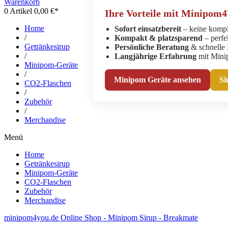
Warenkorb
0
Artikel 0,00 €*
Ihre Vorteile mit Minipom
Home
Sofort einsatzbereit
– keine kompli
/
Kompakt & platzsparend
– perfe
Getränkesirup
Persönliche Beratung
& schnelle 
/
Langjährige Erfahrung
mit Mini
Minipom-Geräte
/
Minipom Geräte ansehen
Si
CO2-Flaschen
/
Zubehör
/
Merchandise
Menü
Home
Getränkesirup
Minipom-Geräte
CO2-Flaschen
Zubehör
Merchandise
minipom4you.de Online Shop - Minipom Sirup - Breakmate