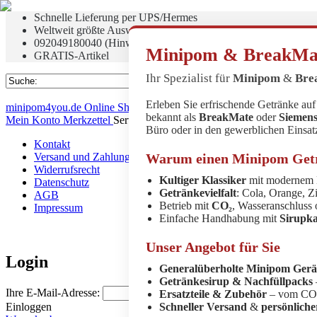
Schnelle Lieferung per UPS/Hermes
Weltweit größte Auswahl!
092049180040 (Hinweis beachten!)
Minipom & BreakMat
GRATIS-Artikel
Ihr Spezialist für
Minipom
&
Bre
Erleben Sie erfrischende Getränke au
minipom4you.de Online Shop - Minipom Sirup - Breakmate
bekannt als
BreakMate
oder
Siemen
Mein Konto
Merkzettel
Service/Hilfe
Büro oder in den gewerblichen Einsat
Kontakt
Versand und Zahlungsbedingungen
Warum einen Minipom Get
Widerrufsrecht
Kultiger Klassiker
mit modernem 
Datenschutz
Getränkevielfalt
: Cola, Orange, Z
AGB
Betrieb mit
CO₂
, Wasseranschluss
Impressum
Einfache Handhabung mit
Sirupk
Unser Angebot für Sie
Login
Generalüberholte Minipom Gerä
Getränkesirup & Nachfüllpacks
Ihre E-Mail-Adresse:
Ihr Passwort:
Ersatzteile & Zubehör
– vom CO₂-
Einloggen
Schneller Versand
&
persönlich