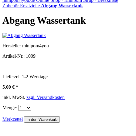
minipom4you.de Online Shop - Minipom Sirup - Breakmate
Zubehör
Ersatzteile
Abgang Wassertank
Abgang Wassertank
Hersteller
minipom4you
Artikel-Nr.:
1009
Lieferzeit
1-2
Werktage
5,00 € *
inkl. MwSt.
zzgl. Versandkosten
Menge:
Merkzettel