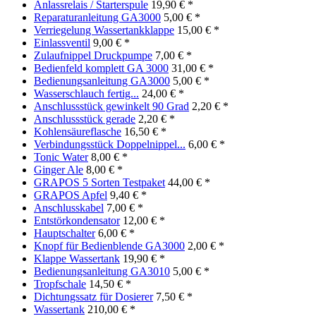
Anlassrelais / Starterspule
19,90 € *
Reparaturanleitung GA3000
5,00 € *
Verriegelung Wassertankklappe
15,00 € *
Einlassventil
9,00 € *
Zulaufnippel Druckpumpe
7,00 € *
Bedienfeld komplett GA 3000
31,00 € *
Bedienungsanleitung GA3000
5,00 € *
Wasserschlauch fertig...
24,00 € *
Anschlussstück gewinkelt 90 Grad
2,20 € *
Anschlussstück gerade
2,20 € *
Kohlensäureflasche
16,50 € *
Verbindungsstück Doppelnippel...
6,00 € *
Tonic Water
8,00 € *
Ginger Ale
8,00 € *
GRAPOS 5 Sorten Testpaket
44,00 € *
GRAPOS Apfel
9,40 € *
Anschlusskabel
7,00 € *
Entstörkondensator
12,00 € *
Hauptschalter
6,00 € *
Knopf für Bedienblende GA3000
2,00 € *
Klappe Wassertank
19,90 € *
Bedienungsanleitung GA3010
5,00 € *
Tropfschale
14,50 € *
Dichtungssatz für Dosierer
7,50 € *
Wassertank
210,00 € *