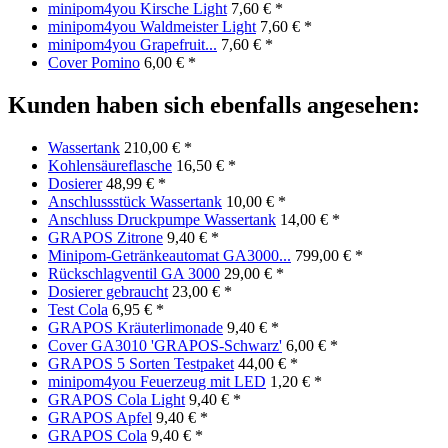
minipom4you Kirsche Light
7,60 € *
minipom4you Waldmeister Light
7,60 € *
minipom4you Grapefruit...
7,60 € *
Cover Pomino
6,00 € *
Kunden haben sich ebenfalls angesehen:
Wassertank
210,00 € *
Kohlensäureflasche
16,50 € *
Dosierer
48,99 € *
Anschlussstück Wassertank
10,00 € *
Anschluss Druckpumpe Wassertank
14,00 € *
GRAPOS Zitrone
9,40 € *
Minipom-Getränkeautomat GA3000...
799,00 € *
Rückschlagventil GA 3000
29,00 € *
Dosierer gebraucht
23,00 € *
Test Cola
6,95 € *
GRAPOS Kräuterlimonade
9,40 € *
Cover GA3010 'GRAPOS-Schwarz'
6,00 € *
GRAPOS 5 Sorten Testpaket
44,00 € *
minipom4you Feuerzeug mit LED
1,20 € *
GRAPOS Cola Light
9,40 € *
GRAPOS Apfel
9,40 € *
GRAPOS Cola
9,40 € *