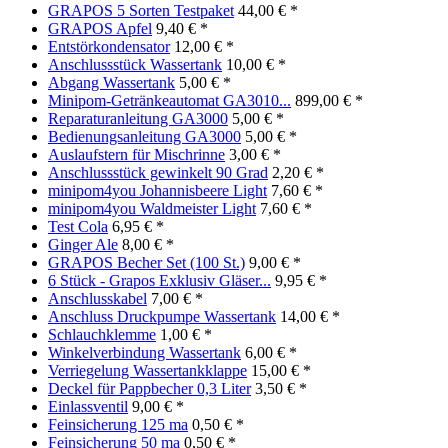
GRAPOS 5 Sorten Testpaket
44,00 € *
GRAPOS Apfel
9,40 € *
Entstörkondensator
12,00 € *
Anschlussstück Wassertank
10,00 € *
Abgang Wassertank
5,00 € *
Minipom-Getränkeautomat GA3010...
899,00 € *
Reparaturanleitung GA3000
5,00 € *
Bedienungsanleitung GA3000
5,00 € *
Auslaufstern für Mischrinne
3,00 € *
Anschlussstück gewinkelt 90 Grad
2,20 € *
minipom4you Johannisbeere Light
7,60 € *
minipom4you Waldmeister Light
7,60 € *
Test Cola
6,95 € *
Ginger Ale
8,00 € *
GRAPOS Becher Set (100 St.)
9,00 € *
6 Stück - Grapos Exklusiv Gläser...
9,95 € *
Anschlusskabel
7,00 € *
Anschluss Druckpumpe Wassertank
14,00 € *
Schlauchklemme
1,00 € *
Winkelverbindung Wassertank
6,00 € *
Verriegelung Wassertankklappe
15,00 € *
Deckel für Pappbecher 0,3 Liter
3,50 € *
Einlassventil
9,00 € *
Feinsicherung 125 ma
0,50 € *
Feinsicherung 50 ma
0,50 € *