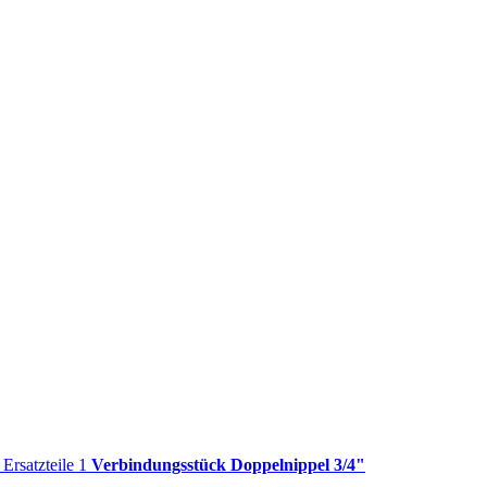
r
Ersatzteile 1
Verbindungsstück Doppelnippel 3/4"