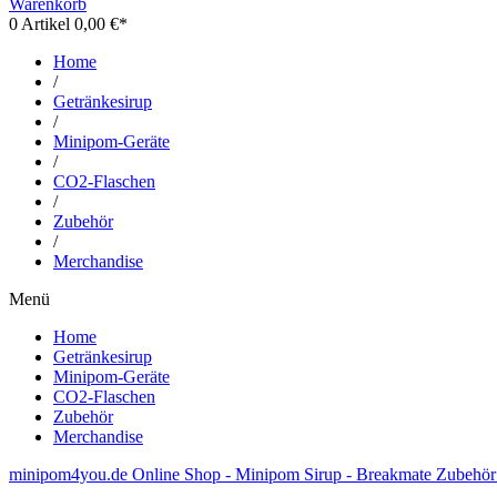
Warenkorb
0
Artikel 0,00 €*
Home
/
Getränkesirup
/
Minipom-Geräte
/
CO2-Flaschen
/
Zubehör
/
Merchandise
Menü
Home
Getränkesirup
Minipom-Geräte
CO2-Flaschen
Zubehör
Merchandise
minipom4you.de Online Shop - Minipom Sirup - Breakmate
Zubehö