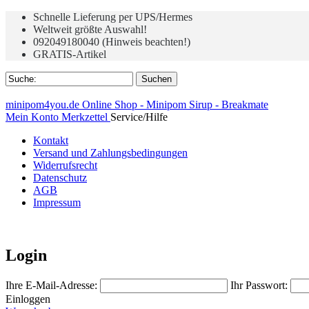
Schnelle Lieferung per UPS/Hermes
Weltweit größte Auswahl!
092049180040 (Hinweis beachten!)
GRATIS-Artikel
minipom4you.de Online Shop - Minipom Sirup - Breakmate
Mein Konto
Merkzettel
Service/Hilfe
Kontakt
Versand und Zahlungsbedingungen
Widerrufsrecht
Datenschutz
AGB
Impressum
Login
Ihre E-Mail-Adresse:
Ihr Passwort:
Einloggen