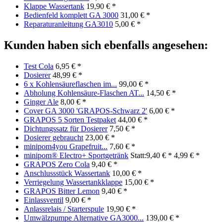
Klappe Wassertank
19,90 € *
Bedienfeld komplett GA 3000
31,00 € *
Reparaturanleitung GA3010
5,00 € *
Kunden haben sich ebenfalls angesehen:
Test Cola
6,95 € *
Dosierer
48,99 € *
6 x Kohlensäureflaschen im...
99,00 € *
Abholung Kohlensäure-Flaschen AT...
14,50 € *
Ginger Ale
8,00 € *
Cover GA 3000 'GRAPOS-Schwarz 2'
6,00 € *
GRAPOS 5 Sorten Testpaket
44,00 € *
Dichtungssatz für Dosierer
7,50 € *
Dosierer gebraucht
23,00 € *
minipom4you Grapefruit...
7,60 € *
minipom® Electro+ Sportgetränk
Statt:9,40 € *
4,99 € *
GRAPOS Zero Cola
9,40 € *
Anschlussstück Wassertank
10,00 € *
Verriegelung Wassertankklappe
15,00 € *
GRAPOS Bitter Lemon
9,40 € *
Einlassventil
9,00 € *
Anlassrelais / Starterspule
19,90 € *
Umwälzpumpe Alternative GA3000...
139,00 € *