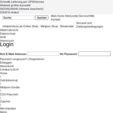
Schnelle Lieferung per UPS/Hermes
Weltweit größte Auswahl!
092049180040 (Hinweis beachten!)
GRATIS-Artikel
Mein Konto
Merkzettel
Service/Hilfe
Kontakt
Versand und
minipom4you.de Online Shop - Minipom Sirup - Breakmate
Zahlungsbedingungen
Widerrufsrecht
Datenschutz
AGB
Impressum
Login
Ihre E-Mail-Adresse:
Ihr Passwort:
Passwort vergessen?
|
Registrieren
Einloggen
Warenkorb
0
Artikel 0,00 €*
Home
/
Getränkesirup
/
Minipom-Geräte
/
CO2-Flaschen
/
Zubehör
/
Merchandise
Menü