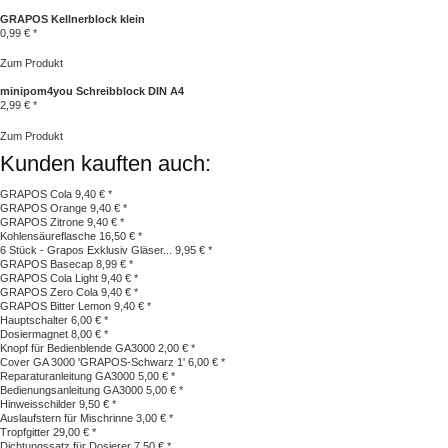
GRAPOS Kellnerblock klein
0,99 € *
Zum Produkt
minipom4you Schreibblock DIN A4
2,99 € *
Zum Produkt
Kunden kauften auch:
GRAPOS Cola
9,40 € *
GRAPOS Orange
9,40 € *
GRAPOS Zitrone
9,40 € *
Kohlensäureflasche
16,50 € *
6 Stück - Grapos Exklusiv Gläser...
9,95 € *
GRAPOS Basecap
8,99 € *
GRAPOS Cola Light
9,40 € *
GRAPOS Zero Cola
9,40 € *
GRAPOS Bitter Lemon
9,40 € *
Hauptschalter
6,00 € *
Dosiermagnet
8,00 € *
Knopf für Bedienblende GA3000
2,00 € *
Cover GA 3000 'GRAPOS-Schwarz 1'
6,00 € *
Reparaturanleitung GA3000
5,00 € *
Bedienungsanleitung GA3000
5,00 € *
Hinweisschilder
9,50 € *
Auslaufstern für Mischrinne
3,00 € *
Tropfgitter
29,00 € *
Dichtungssatz für Dosierer
7,50 € *