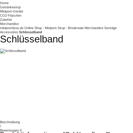
Home
Getränkesirup
Minipom-Geräte
CO2-Flaschen
Zubehör
Merchandise
minipom4you.de Online Shop - Minipom Sirup - Breakmate
Merchandise
Sonstige
Accessoires
Schlüsselband
Schlüsselband
Beschreibung
/
Bewertungen
0